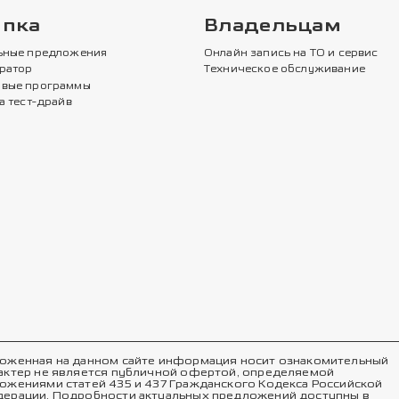
упка
Владельцам
ьные предложения
Онлайн запись на ТО и сервис
ратор
Техническое обслуживание
вые программы
а тест-драйв
оженная на данном сайте информация носит ознакомительный
актер не является публичной офертой, определяемой
ожениями статей 435 и 437 Гражданского Кодекса Российской
ерации. Подробности актуальных предложений доступны в