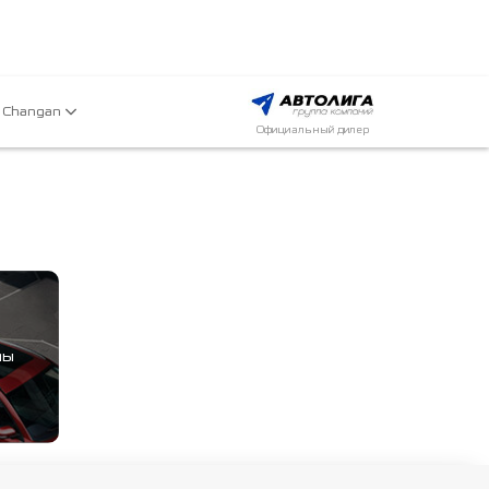
 Changan
Официальный дилер
мы