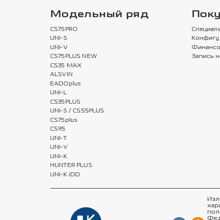
Модельный ряд
Пок
CS75PRO
Специал
UNI-S
Конфигу
UNI-V
Финансо
CS75PLUS NEW
Запись н
CS35 MAX
ALSVIN
EADOplus
UNI-L
CS35PLUS
UNI-S / CS55PLUS
CS75plus
CS95
UNI-T
UNI-V
UNI-K
HUNTER PLUS
UNI-K iDD
Изл
хар
пол
Фед