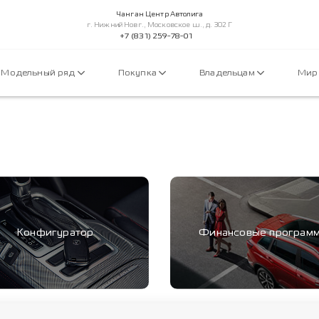
Чанган Центр Автолига
г. Нижний Новг., Московское ш., д. 302 Г
+7 (831) 259-78-01
Модельный ряд
Покупка
Владельцам
Мир
Конфигуратор
Финансовые програм