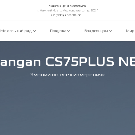
Чанган Центр Автолига
г. Нижний Новг., Московское ш., д. 302 Г
+7 (831) 259-78-01
Модельный ряд
Покупка
Владельцам
Мир
angan CS75PLUS 
Эмоции во всех измерениях