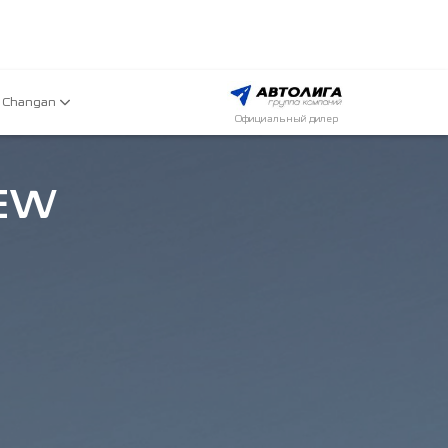
 Changan
Официальный дилер
NEW