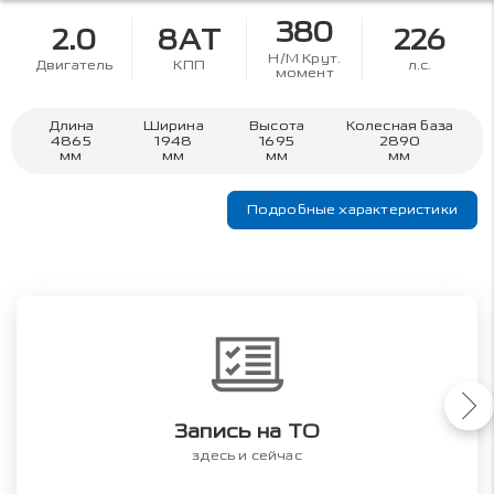
380
2.0
8AT
226
Н/М Крут.
Двигатель
КПП
л.с.
момент
Длина
Ширина
Высота
Колесная база
4865
1948
1695
2890
мм
мм
мм
мм
Подробные характеристики
Запись на ТО
здесь и сейчас