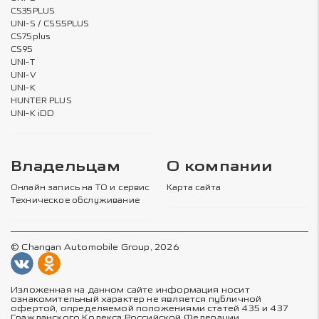
CS35PLUS
UNI-S / CS55PLUS
CS75plus
CS95
UNI-T
UNI-V
UNI-K
HUNTER PLUS
UNI-K iDD
Владельцам
О компании
Онлайн запись на ТО и сервис
Карта сайта
Техническое обслуживание
© Changan Automobile Group, 2026
Изложенная на данном сайте информация носит
ознакомительный характер не является публичной
офертой, определяемой положениями статей 435 и 437
Гражданского Кодекса Российской Федерации.