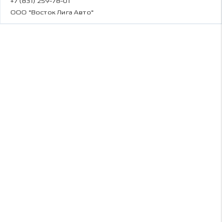
+7 (831) 259-78-01
ООО "Восток Лига Авто"