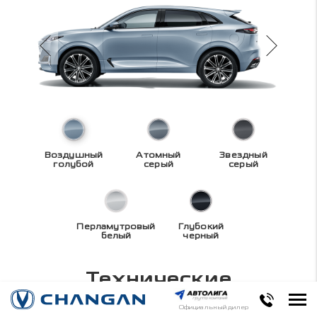
Воздушный
Атомный
Звездный
голубой
серый
серый
Перламутровый
Глубокий
белый
черный
Технические
характеристики
UNI-K
Официальный дилер