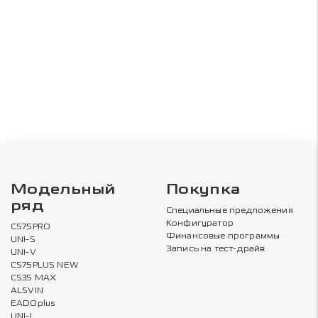
Модельный
Покупка
ряд
Специальные предложения
Конфигуратор
CS75PRO
Финансовые программы
UNI-S
Запись на тест-драйв
UNI-V
CS75PLUS NEW
CS35 MAX
ALSVIN
EADOplus
UNI-L