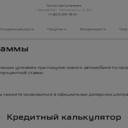
Чанган Центр Автолига
г. Нижний Новг., Московское ш., д. 302 Г
+7 (831) 259-78-01
Модельный ряд
Покупка
Владельцам
Мир
раммы
ьных условиях при покупке нового автомобиля по пр
процентной ставки.
Вы сможете ознакомиться в официальных дилерских центра
Кредитный калькулятор