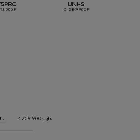
75PRO
UNI-S
₽
₽
 775 000
От 2 849 900
б.
4 209 900 руб.