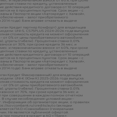
 мес. и первоначальном взносе от 60%, при сроке
оцентные ставки по кредиту, установленные
ие действия кредитного договора от 10 операций
ется на 6 процентных пунктов. Срок акции – с
казаны в Паспорте акции «Автокредит с Халвой»,
е обеспечение – залог приобретаемого
2014 года). Банк вправе отказать в выдаче
Чанган Кредит партнер Комфорт) для владельцев
модели: UNI-S, CS75PLUS 2024-2026 года выпуска.
; полная стоимость кредита на момент оформления
с – от 0% от цены приобретаемого автомобиля.
 утраты (гибели). Процентная ставка 0,01%
взносе от 30%, при сроке кредита 36 мес. и
 мес. и первоначальном взносе от 60%, при сроке
оцентные ставки по кредиту, установленные
ие действия кредитного договора от 10 операций
ется на 6 процентных пунктов. Срок акции – с
казаны в Паспорте акции «Автокредит с Халвой»,
е обеспечение – залог приобретаемого
2014 года). Банк вправе отказать в выдаче
анган Кредит Фиксированный) для владельцев
одели: UNI-K (Юни К) 2025-2026 года выпуска.
; полная стоимость кредита на момент оформления
с – от 0% от цены приобретаемого автомобиля.
 утраты (гибели). Процентная ставка 0,01%
 взносе от 70%, при сроке кредита 36 мес. и
ют при совершении в каждом полном отчетном
. В случае несоблюдения условий акции -
6 г. Информация об организаторе акции, о правилах
://sovcombank.ru/credits/auto (вкладки
вляется ПАО «Совкомбанк» (генеральная
ричин. Не является публичной офертой.
а при покупке в кредит в АО «ТБанк».