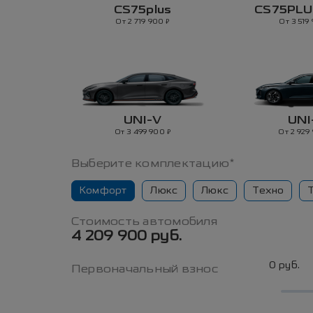
CS75plus
CS75PL
₽
От 2 719 900
От 3 519
UNI-V
UNI
₽
От 3 499 900
От 2 929
Выберите комплектацию*
Комфорт
Люкс
Люкс
Техно
Стоимость автомобиля
4 209 900 руб.
0 руб.
Первоначальный взнос