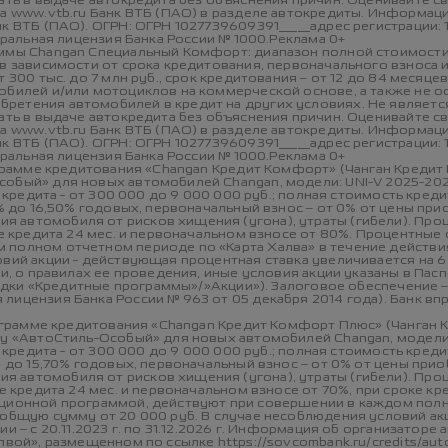
зать в выдаче автокредита без объяснения причин. Оценивайте 
на www.vtb.ru Банк ВТБ (ПАО) в разделе автокредиты. Информаци
к ВТБ (ПАО). ОГРН: ОГРН 1027739609391_____адрес регистрации: 
еральная лицензия Банка России № 1000.Реклама 0+
ммы Changan Специальный Комфорт: диапазон полной стоимости к
 в зависимости от срока кредитования, первоначального взноса 
300 тыс. до 7 млн руб., срок кредитования – от 12 до 84 месяцев
мобилей и/или мотоциклов на коммерческой основе, а также не 
ретения автомобилей в кредит на других условиях. Не является
зать в выдаче автокредита без объяснения причин. Оценивайте 
на www.vtb.ru Банк ВТБ (ПАО) в разделе автокредиты. Информаци
к ВТБ (ПАО). ОГРН: ОГРН 1027739609391_____адрес регистрации: 
еральная лицензия Банка России № 1000.Реклама 0+
рограмме кредитования «Changan Кредит Комфорт» (Чанган Кредит
собый» для новых автомобилей Changan, модели: UNI-V 2025-20
ма кредита - от 300 000 до 9 000 000 руб.; полная стоимость кр
01% до 16,50% годовых, первоначальный взнос – от 0% от цены 
автомобиля от рисков хищения (угона), утраты (гибели). Проце
ке кредита 24 мес. и первоначальном взносе от 80%. Процентные
 полном отчетном периоде по «Карта Халва» в течение действи
вий акции - действующая процентная ставка увеличивается на 6 пр
ии, о правилах ее проведения, иные условия акции указаны в Па
кладки «Кредитные программы»/»Акции»). Залоговое обеспечение
ицензия Банка России № 963 от 05 декабря 2014 года). Банк вп
программе кредитования «Changan Кредит Комфорт Плюс» (Чанган
ту «АвтоСтиль-Особый» для новых автомобилей Changan, модели
ма кредита - от 300 000 до 9 000 000 руб.; полная стоимость кр
1% до 15,70% годовых, первоначальный взнос – от 0% от цены п
автомобиля от рисков хищения (угона), утраты (гибели). Проце
е кредита 24 мес. и первоначальном взносе от 70%, при сроке кр
кционной программой, действуют при совершении в каждом полн
 общую сумму от 20 000 руб. В случае несоблюдения условий ак
и – с 20.11.2023 г. по 31.12.2026 г. Информация об организаторе
лвой», размещенном по ссылке https://sovcombank.ru/credits/au