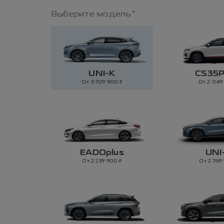
Выберите модель*
UNI-K
CS35
₽
От 3 709 900
От 2 04
EADOplus
UNI
₽
От 2 239 900
От 2 769