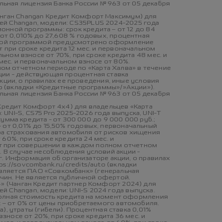
ьная лицензия Банка России № 963 от 05 декабря
Чанган Changan Кредит Комфорт Максимум) для
ей Changan, модели: CS35PLUS 2024-2025 года
ионной программы: срок кредита – от 12 до 84
 от 0,010% до 27,608 % годовых, процентная
ионной программой предусмотрено оформление
т при сроке кредита 12 мес. и первоначальном
льном взносе от 70%, при сроке кредита 48 мес. и
мес. и первоначальном взносе от 80%.
ом отчетном периоде по «Карта Халва» в течение
ции - действующая процентная ставка
 акции, о правилах ее проведения, иные условия
to (вкладки «Кредитные программы»/»Акции»).
ьная лицензия Банка России № 963 от 05 декабря
 Кредит Комфорт 4х4) для владельцев «Карта
UNI-S, CS75 Pro 2025-2026 года выпуска, UNI-T
сумма кредита - от 300 000 до 9 000 000 руб.;
 от 0,01% до 15,50% годовых, первоначальный
а страхования автомобиля от рисков хищения
 60%, при сроке кредита 24 мес. и
ют при совершении в каждом полном отчетном
. В случае несоблюдения условий акции -
6 г. Информация об организаторе акции, о правилах
://sovcombank.ru/credits/auto (вкладки
вляется ПАО «Совкомбанк» (генеральная
ричин. Не является публичной офертой.
4» (Чанган Кредит партнер Комфорт 2024) для
й Changan, модели: UNI-S 2024 года выпуска.
; полная стоимость кредита на момент оформления
с – от 0% от цены приобретаемого автомобиля.
 утраты (гибели). Процентная ставка 0,01%
взносе от 20%, при сроке кредита 36 мес. и