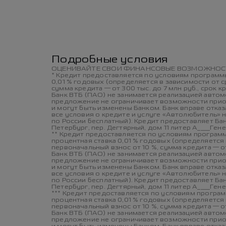
Условия кредитования и информация о р
Подробные условия
ОЦЕНИВАЙТЕ СВОИ ФИНАНСОВЫЕ ВОЗМОЖНОСТ
* Кредит предоставляется по условиям программы
0,01 % годовых (определяется в зависимости от с
сумма кредита — от 300 тыс. до 7 млн руб., срок к
Банк ВТБ (ПАО) не занимается реализацией авто
предложение не ограничивает возможности приоб
и могут быть изменены Банком. Банк вправе отка
все условия о кредите и услуге «Автолюбитель» 
по России бесплатный). Кредит предоставляет Бан
Петербург, пер. Дегтярный, дом 11 литер А____Ген
** Кредит предоставляется по условиям программ
процентная ставка 0,01 % годовых (определяется
первоначальный взнос от 10 %, сумма кредита — от 
Банк ВТБ (ПАО) не занимается реализацией авто
предложение не ограничивает возможности приоб
и могут быть изменены Банком. Банк вправе отка
все условия о кредите и услуге «Автолюбитель» 
по России бесплатный). Кредит предоставляет Бан
Петербург, пер. Дегтярный, дом 11 литер А____Ген
*** Кредит предоставляется по условиям програм
процентная ставка 0,01 % годовых (определяется
первоначальный взнос от 10 %, сумма кредита — от 
Банк ВТБ (ПАО) не занимается реализацией авто
предложение не ограничивает возможности приоб