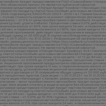
автомобиля. Кредит предоставляется ПАО «Совкомбанк» (генерал
та без объяснения причин. Не является публичной офертой.
 программе кредитования «Changan Кредит Комфорт Максимум» (
рограмма) по продукту «АвтоСтиль-Особый» для новых автомобил
2026 года выпуска, EADO PLUS (2024 - 2026 г.в.). Параметры акц
уб.; полная стоимость кредита на момент оформления Договора –
альный взнос – от 0% от цены приобретаемого автомобиля. Акц
ия (угона), утраты (гибели). Процентная ставка 0,01% действуе
начальном взносе от 60%, при сроке кредита 36 мес. и первонача
 60 мес. и первоначальном взносе от 80%, при сроке кредита 72 
кционной программой, действуют при совершении в каждом полн
 общую сумму от 20 000 руб. В случае несоблюдения условий ак
и – с 20.11.2023 г. по 31.12.2026 г. Информация об организаторе
лвой», размещенном по ссылке https://sovcombank.ru/credits/au
автомобиля. Кредит предоставляется ПАО «Совкомбанк» (генерал
та без объяснения причин. Не является публичной офертой.
й программе кредитования «Changan Кредит Комфорт 4х4» (Чанган
ту «АвтоСтиль-Особый» для новых автомобилей Changan, модели: 
араметры акционной программы: срок кредита – от 12 до 84 мес.; 
Договора – от 0,010% до 27,608 % годовых, процентная ставка –
иля. Акционной программой предусмотрено оформление договор
% действует при сроке кредита 12 мес. и первоначальном взносе от
ки по кредиту, установленные акционной программой, действу
едитного договора от 10 операций на общую сумму от 20 000 руб
 процентных пунктов. Срок акции – с 20.11.2023 г. по 31.12.202
порте акции «Автокредит с Халвой», размещенном по ссылке https
спечение – залог приобретаемого автомобиля. Кредит предоста
года). Банк вправе отказать в выдаче кредита без объяснения п
ой программе кредитования «Changan Кредит партнер Комфорт 202
ограмма) по продукту «АвтоСтиль-Особый» для новых автомобиле
т 12 до 84 мес.; сумма кредита - от 300 000 до 9 000 000 руб.
тная ставка – от 0,01% до 10,70% годовых, первоначальный взно
 договора страхования автомобиля от рисков хищения (угона),
ьном взносе от 0%, при сроке кредита 24 мес. и первоначальном 