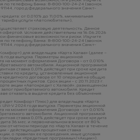
свои финансовые возможности и риски. Изучите
я по телефону Банка: 8-800-100-24-24 (звонок
191144, город федерального значения Санкт-
редита: от 0,010% до 11,00%, минимальная
и тарифа услуги «Автолюбитель»),
.
осуществляет страховую деятельность. Данное
 офертой. Условия действительны на 16.06.2026
свои финансовые возможности и риски. Изучите
я по телефону Банка: 8-800-100-24-24 (звонок
191144, город федерального значения Санкт-
 Комфорт) для владельцев «Карта Халва» (далее –
26 года выпуска. Параметры акционной
едита на момент оформления Договора – от 0,010%
приобретаемого автомобиля. Акционной программой
нтная ставка 0,01% действует при сроке кредита
 ставки по кредиту, установленные акционной
я кредитного договора от 10 операций на общую
оцентных пунктов. Срок акции – с 20.11.2023 г.
спорте акции «Автокредит с Халвой», размещенном
 – залог приобретаемого автомобиля. Кредит
раве отказать в выдаче кредита без объяснения
 Кредит Комфорт Плюс) для владельцев «Карта
: UNI-V 2024 года выпуска. Параметры акционной
едита на момент оформления Договора – от 0,010%
риобретаемого автомобиля. Акционной программой
нтная ставка 0,01% действует при сроке кредита
едита 36 мес. и первоначальном взносе от 80%.
ом отчетном периоде по «Карта Халва» в течение
ции - действующая процентная ставка
 акции, о правилах ее проведения, иные условия
to (вкладки «Кредитные программы»/»Акции»).