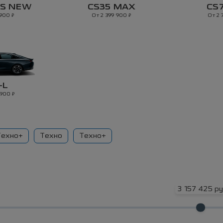
US NEW
CS35 MAX
CS
₽
₽
 900
От 2 399 900
От 2
-L
₽
 900
Техно+
Техно
Техно+
3 157 425 ру