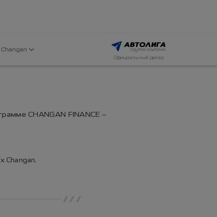
 Changan
Официальный дилер
ограмме CHANGAN FINANCE –
х Changan.
///