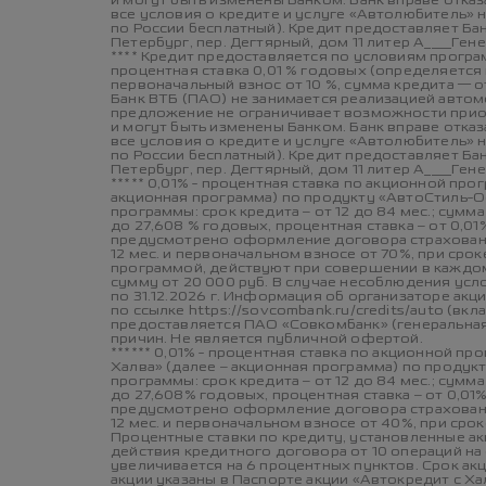
и могут быть изменены Банком. Банк вправе отка
все условия о кредите и услуге «Автолюбитель» 
по России бесплатный). Кредит предоставляет Бан
Петербург, пер. Дегтярный, дом 11 литер А____Ген
**** Кредит предоставляется по условиям програ
процентная ставка 0,01 % годовых (определяется
первоначальный взнос от 10 %, сумма кредита — от 
Банк ВТБ (ПАО) не занимается реализацией авто
предложение не ограничивает возможности приоб
и могут быть изменены Банком. Банк вправе отка
все условия о кредите и услуге «Автолюбитель» 
по России бесплатный). Кредит предоставляет Бан
Петербург, пер. Дегтярный, дом 11 литер А____Ген
***** 0,01% - процентная ставка по акционной п
акционная программа) по продукту «АвтоСтиль-О
программы: срок кредита – от 12 до 84 мес.; сум
до 27,608 % годовых, процентная ставка – от 0,
предусмотрено оформление договора страхования 
12 мес. и первоначальном взносе от 70%, при сро
программой, действуют при совершении в каждом
сумму от 20 000 руб. В случае несоблюдения усло
по 31.12.2026 г. Информация об организаторе акц
по ссылке https://sovcombank.ru/credits/auto (в
предоставляется ПАО «Совкомбанк» (генеральная л
причин. Не является публичной офертой.
****** 0,01% - процентная ставка по акционной 
Халва» (далее – акционная программа) по продук
программы: срок кредита – от 12 до 84 мес.; сум
до 27,608% годовых, процентная ставка – от 0,0
предусмотрено оформление договора страхования 
12 мес. и первоначальном взносе от 40%, при срок
Процентные ставки по кредиту, установленные а
действия кредитного договора от 10 операций на
увеличивается на 6 процентных пунктов. Срок акци
акции указаны в Паспорте акции «Автокредит с Ха