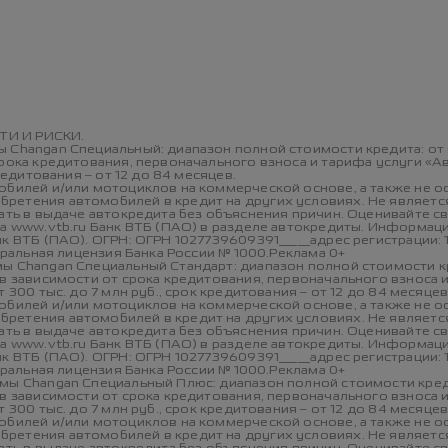
асчете платежей
И И РИСКИ.
 Changan Специальный: диапазон полной стоимости кредита: от 
рока кредитования, первоначального взноса и тарифа услуги «А
редитования – от 12 до 84 месяцев.
мобилей и/или мотоциклов на коммерческой основе, а также не 
ретения автомобилей в кредит на других условиях. Не является
зать в выдаче автокредита без объяснения причин. Оценивайте 
на www.vtb.ru Банк ВТБ (ПАО) в разделе автокредиты. Информаци
к ВТБ (ПАО). ОГРН: ОГРН 1027739609391_____адрес регистрации: 
еральная лицензия Банка России № 1000.Реклама 0+
ы Changan Специальный Стандарт: диапазон полной стоимости кр
 в зависимости от срока кредитования, первоначального взноса 
300 тыс. до 7 млн руб., срок кредитования – от 12 до 84 месяцев
мобилей и/или мотоциклов на коммерческой основе, а также не 
ретения автомобилей в кредит на других условиях. Не является
зать в выдаче автокредита без объяснения причин. Оценивайте 
на www.vtb.ru Банк ВТБ (ПАО) в разделе автокредиты. Информаци
к ВТБ (ПАО). ОГРН: ОГРН 1027739609391_____адрес регистрации: 
еральная лицензия Банка России № 1000.Реклама 0+
мы Changan Специальный Плюс: диапазон полной стоимости креди
 в зависимости от срока кредитования, первоначального взноса 
300 тыс. до 7 млн руб., срок кредитования – от 12 до 84 месяцев
мобилей и/или мотоциклов на коммерческой основе, а также не 
ретения автомобилей в кредит на других условиях. Не является