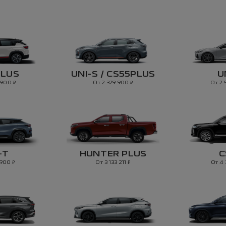
PLUS
UNI-S / CS55PLUS
U
₽
₽
9 900
От 2 379 900
От 2
-T
HUNTER PLUS
C
₽
₽
 900
От 3 133 211
От 4