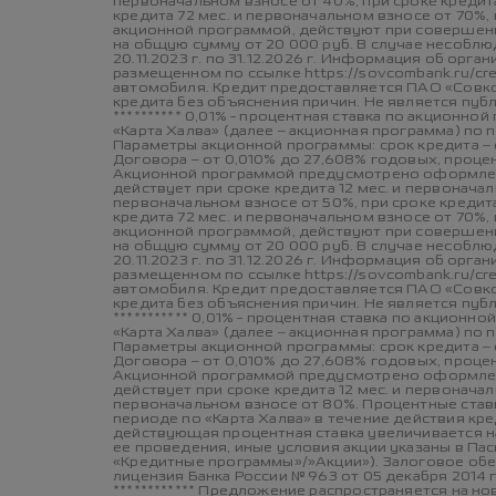
первоначальном взносе от 40%, при сроке кредита
кредита 72 мес. и первоначальном взносе от 70%,
акционной программой, действуют при совершени
на общую сумму от 20 000 руб. В случае несоблю
20.11.2023 г. по 31.12.2026 г. Информация об орг
размещенном по ссылке https://sovcombank.ru/cr
автомобиля. Кредит предоставляется ПАО «Совком
кредита без объяснения причин. Не является пу
********** 0,01% - процентная ставка по акцион
«Карта Халва» (далее – акционная программа) по
Параметры акционной программы: срок кредита – о
Договора – от 0,010% до 27,608% годовых, процен
Акционной программой предусмотрено оформление
действует при сроке кредита 12 мес. и первоначал
первоначальном взносе от 50%, при сроке кредита
кредита 72 мес. и первоначальном взносе от 70%,
акционной программой, действуют при совершени
на общую сумму от 20 000 руб. В случае несоблю
20.11.2023 г. по 31.12.2026 г. Информация об орг
размещенном по ссылке https://sovcombank.ru/cr
автомобиля. Кредит предоставляется ПАО «Совком
кредита без объяснения причин. Не является пу
*********** 0,01% - процентная ставка по акцио
«Карта Халва» (далее – акционная программа) по
Параметры акционной программы: срок кредита – о
Договора – от 0,010% до 27,608% годовых, процен
Акционной программой предусмотрено оформление
действует при сроке кредита 12 мес. и первоначал
первоначальном взносе от 80%. Процентные став
периоде по «Карта Халва» в течение действия кр
действующая процентная ставка увеличивается на 6
ее проведения, иные условия акции указаны в Пас
«Кредитные программы»/»Акции»). Залоговое обе
лицензия Банка России № 963 от 05 декабря 2014 
************ Предложение распространяется на но