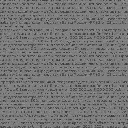
 48 мес. и первоначальном взносе от 60%, при сроке кредита 60
 при сроке кредита 84 мес. и первоначальном взносе от 70%. Пр
и в каждом полном отчетном периоде по «Карта Халва» в течен
дения условий акции - действующая процентная ставка увеличива
анизаторе акции, о правилах ее проведения, иные условия акции у
edits/auto (вкладки «Кредитные программы»/»Акции»). Залогово
банк» (генеральная лицензия Банка России № 963 от 05 декабря 
бличной офертой.
ной программе кредитования «Changan Кредит партнер Комфорт» (
 продукту «АвтоСтиль-Особый» для новых автомобилей Changan, 
т 12 до 84 мес.; сумма кредита - от 300 000 до 9 000 000 руб.
тная ставка – от 0,01% до 11,20% годовых, первоначальный взно
 договора страхования автомобиля от рисков хищения (угона),
ьном взносе от 0%, при сроке кредита 24 мес. и первоначальном 
 48 мес. и первоначальном взносе от 60%, при сроке кредита 60
 при сроке кредита 84 мес. и первоначальном взносе от 80%. Пр
и в каждом полном отчетном периоде по «Карта Халва» в течен
дения условий акции - действующая процентная ставка увеличива
анизаторе акции, о правилах ее проведения, иные условия акции у
edits/auto (вкладки «Кредитные программы»/»Акции»). Залогово
банк» (генеральная лицензия Банка России № 963 от 05 декабря 
бличной офертой.
нной программе кредитования «Changan Кредит Фиксированный» (Ч
 продукту «АвтоСтиль-Особый» для новых автомобилей Changan, м
т 12 до 84 мес.; сумма кредита - от 300 000 до 9 000 000 руб.
тная ставка – от 0,01% до 16,10% годовых, первоначальный взно
 договора страхования автомобиля от рисков хищения (угона),
ьном взносе от 50%, при сроке кредита 24 мес. и первоначальном
ки по кредиту, установленные акционной программой, действу
едитного договора от 10 операций на общую сумму от 20 000 руб
 процентных пунктов. Срок акции – с 20.11.2023 г. по 31.12.202
порте акции «Автокредит с Халвой», размещенном по ссылке https
спечение – залог приобретаемого автомобиля. Кредит предоста
года). Банк вправе отказать в выдаче кредита без объяснения п
вые автомобили UNI-S (все комплектации) 2024-2026 года выпуск